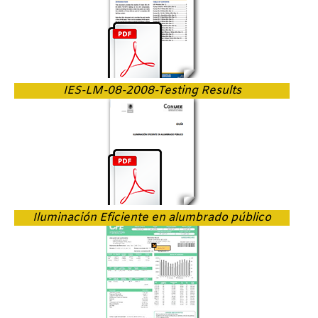
IES-LM-08-2008-Testing Results
Iluminación Eficiente en alumbrado público