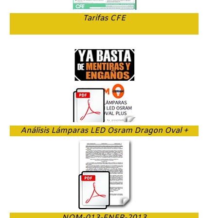
Tarifas CFE
Análisis Lámparas LED Osram Dragon Oval +
NOM-013-ENER-2013