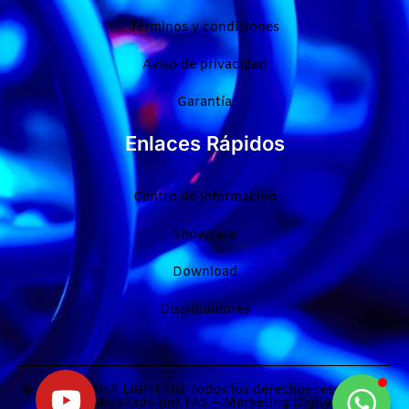
Términos y condiciones
Aviso de privacidad
Garantía
Enlaces Rápidos
Centro de información
Showcase
Download
Distribuidores
© 2024 PRAHA LIGHTING Todos los derechos reservados.
Desarrollado por
FAS – Marketing Digital