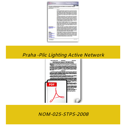
Praha -Plic Lighting Active Network
NOM-025-STPS-2008